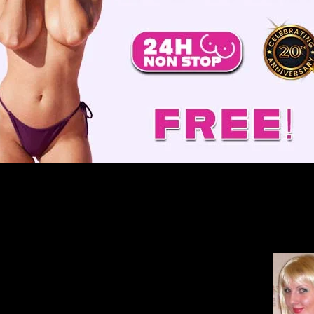
العارضات يدعوكم إلى حفلة تعرية! فيالاثنين، ١٠ أغسطس، ٢٠٢٦، بدءًا من٠٦:٠٠، قابل هنا مرة أخرى وستحصل على نظرة سريعة!