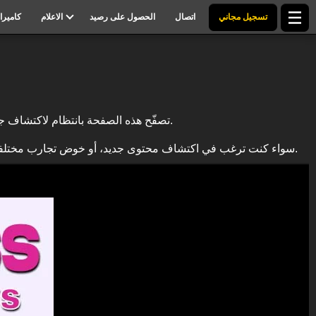
تسجيل مجاني
اتصال
الحصول على رصيد
الاعلام
كاميرا
تصفّح هذه الصفحة بانتظام لاكتشاف جميع فعاليات البث المباشر (لايف كام) ومواعيدنا الأسبوعية. استمتع بمواضيع حصرية ولحظات فريدة لتعيشها مباشرة مع عارضيك المفضلين.
سواء كنت ترغب في اكتشاف محتوى جديد، أو خوض تجارب مختلفة، أو عدم تفويت أي من الفعاليات القادمة، يتيح لك هذا القسم متابعة كل جديد في عالم البث المباشر والاستمتاع بلحظات أكثر تفاعلاً وغَمْرًا.