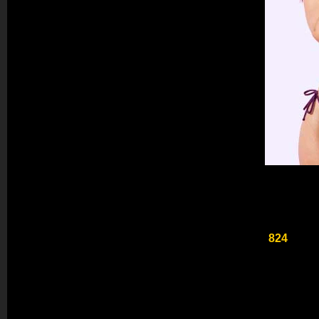
تبدأ:الاثنين، ١٠ أغسطس، ٢٠٢٦ ٦:٠٠ ص
تنتهي:الثلاثاء، ١١ أغسطس، ٢٠٢٦ ٦:٠٠ ص
موديلات مسجلة مسبقا لهذا الحدث وتنوي المشاركة به!
هناك
824