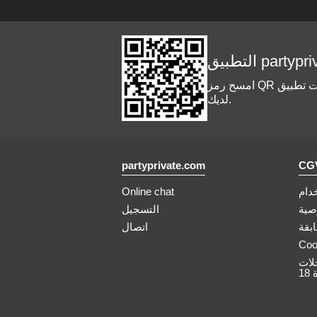
partyprivate
امسح رمز QR باستخدام هاتفك المحمول لتثبيت تطبيق partyprivate.com، وتلقي الإشعارات والبقاء على تواصل مع العارضين المفضلين
لديك.
partyprivate.com
دام
Online chat
صية
التسجيل
بقة
اتصال
Coo
لات